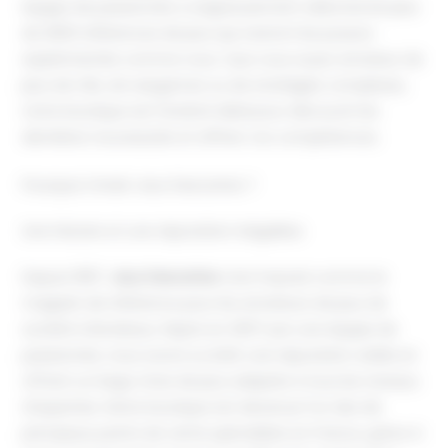
équipe de passionnés a soigneusement sélectionné plus
de 2500 références de jeux qui raviront les joueurs
expérimentés comme vous. Que vous soyez amateur de
jeux de rôle, de wargames ou de stratégies complexes,
notre boutique est l'endroit idéal pour découvrir les
dernières nouveautés et affiner vos compétences.
Pourquoi choisir Jeux Descartes ?
Une histoire et une réputation inégalées
Depuis 1997,
Jeux Descartes
s'est imposé comme le
magasin de référence pour les amateurs de jeux de
société à Bordeaux. Repris en 2007 par une équipe de
passionnés, nous avons su bâtir une réputation solide en
offrant un large choix de jeux adaptés à tous les niveaux
d'expertise. Notre boutique est devenue l'un des dix
principaux points de vente spécialisés en France, grâce à