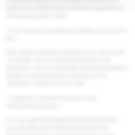
wargames, et des jeux de stratégie complexes. Notre
sélection est soigneusement choisie pour répondre aux
attentes des joueurs avertis.
2. Comment puis-je obtenir des conseils sur le choix d'un
jeu ?
Notre équipe de ludicaires passionnés est toujours prête
à vous aider. Que vous soyez intéressé par un jeu
spécifique ou que vous souhaitiez des recommandations
basées sur vos préférences, n'hésitez pas à leur
demander conseil lors de votre visite.
3. Organisez-vous des événements ou des
démonstrations de jeux ?
Oui, nous organisons régulièrement des événements
pour faire découvrir les dernières nouveautés et