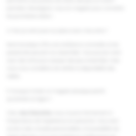
permettre aux joueurs de tester des jeux en avant-
première. Renseignez-vous en magasin pour connaître
les prochaines dates !
4. Puis-je venir jouer sur place avec mes amis ?
Notre boutique offre une ambiance conviviale où les
passionnés peuvent se rassembler. Vous pouvez venir
avec des amis pour essayer des jeux ensemble, mais
nous vous conseillons de vérifier la disponibilité des
tables.
5. Pourquoi choisir un magasin physique plutôt
qu'acheter en ligne ?
Chez
Jeux Descartes
, nous croyons fermement à
l'importance de l'expérience en personne. Vous avez
accès à des conseils personnalisés, à la possibilité de