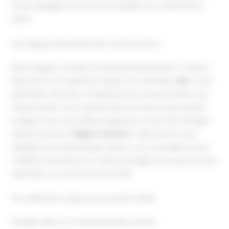
notre engagement envers la qualité et la satisfaction
client.
Une équipe de passionnés à votre service
Notre équipe compte six ludicaires polyvalents, chacun
apportant son expertise unique. Par exemple,
Alex
, notre
spécialiste des jeux complexes pour joueurs avertis, est
toujours prêt à vous guider dans le choix du jeu parfait.
Imaginez que vous êtes intrigué par un jeu de stratégie
réputé comme
Twilight Imperium
; Alex pourra vous
expliquer ses mécaniques de jeu, vous conseiller sur les
meilleurs extensions et même partager des astuces pour
optimiser vos chances de victoire.
Une sélection unique pour joueurs initiés
Plongez dans un monde de découvertes