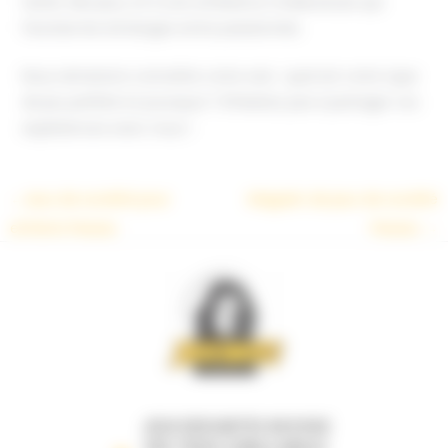
tester des jeux, et à une ambiance chaleureuse qui
favorise les échanges entre passionnés.
Nous aimerions connaître votre avis : quel est votre type
de jeu préféré et pourquoi ? N’hésitez pas à partager vos
expériences avec nous !
←
Jeux de société pour
Magasin de jeux de société
enfants Pessac
Pessac
→
JEUX DESCARTES 69 B RUE
DES TROIS CONILS ANGLE