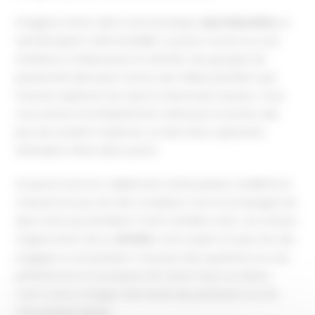
Imaginez entrer dans notre boutique
Jeux Descartes
un
samedi après-midi ensoleillé. La porte s'ouvre sur une
ambiance chaleureuse et animée. Des groupes de
passionnés discutent autour des tables pendant que
d'autres explorent les rayons foisonnants de jeux. Vous
vous sentez immédiatement attiré par la section des
jeux de société modernes, où des titres captivants
attendent d'être découverts.
Un jeune homme, visiblement enthousiaste, feuillette le
manuel d'un jeu de rôle complexe. Il est accompagné de
deux amis qui semblent moins familiers avec cet univers.
S'approchant de lui,
Antoine
, notre expert en jeux de rôle,
engage la conversation. Il lui pose des questions sur ses
préférences et lui propose de tester le jeu sur place.
L’ami novice, intrigué, demande des précisions sur les
mécaniques de jeu.