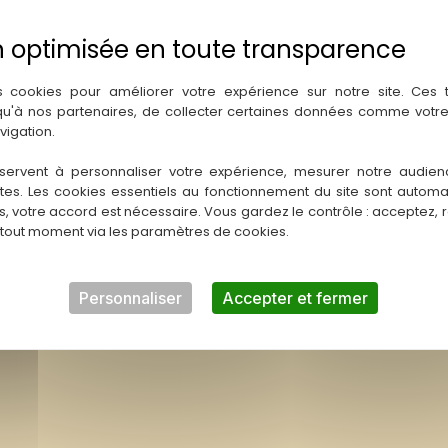
1 Pierre)
e une tuile pour en avoir toujours 3 en main.
s cookies pour améliorer votre expérience sur notre site. Ces
 dans la Capitale. Dans cette extension, les places fonctionne 
 qu'à nos partenaires, de collecter certaines données comme votre
vigation.
 un Autel de sa couleur. Les joueurs peuvent débloquer de nouve
servent à personnaliser votre expérience, mesurer notre audien
ont été jouées et que les mains sont vides. Seules les Places de 
ntes. Les cookies essentiels au fonctionnement du site sont autom
e score final est comparé à celui du scénario choisi. La gestion
es, votre accord est nécessaire. Vous gardez le contrôle : acceptez, 
 tout moment via les paramètres de cookies.
dre la victoire collective.
.
Personnaliser
Accepter et fermer