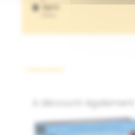
Gigamic
Éditeur
←
Article précédent
A découvrir également