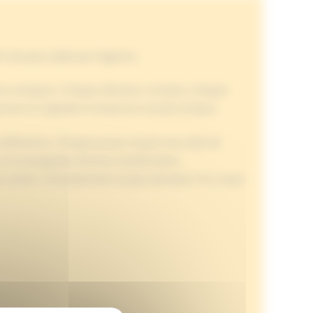
5 minutes, édité par Gigamic.
s dieux antiques. Chaque décision compte, chaque
yonner la Capitale à travers le monde antique.
différente. Chaque joueur reçoit une tuile de
s, accompagnées de leurs Autels Divins
cartes. Contrairement au jeu de base, il n’y a pas