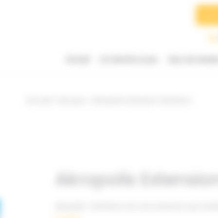
Searc
for:
Accueil
Je cherche un jeu
Jeux du momen
Accueil
Nos jeux
Akropolis Extension Panthéon
Akropolis Extensi
Akropolis : Panthéon est une extension qui revisi