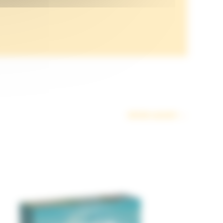
Article suivant
→