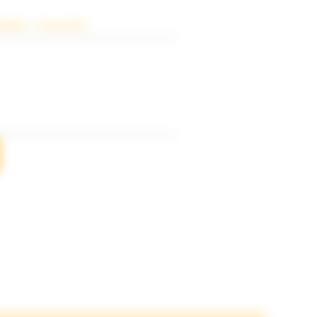
atégie
 – 
Tout public