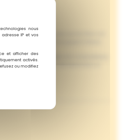
 technologies nous
légèrement différemment, pour qu’une Place soit
 adresse IP et vos
aux emplacements de Défis en payant 5 Pierres.
ce et afficher des
la capitale avec Autels valides sont comptabilisées.
atiquement activés.
 des Pierres, la coordination des placements et
refusez ou modifiez