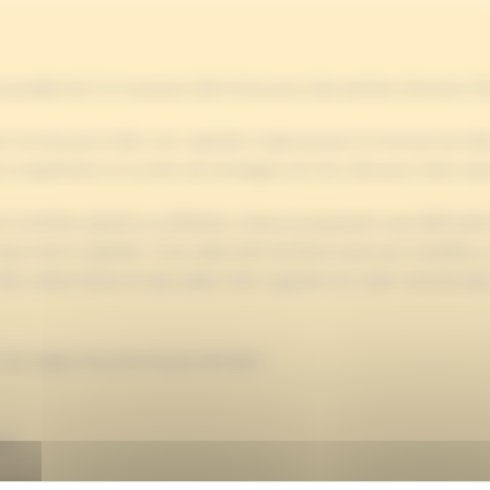
 jouable de 2 à 4 joueurs dès 8 ans pour des parties d’environ 2
nt leurs forces pour bâtir une capitale majestueuse et honorer le
 coopération et un brin de stratégie sont les clés pour faire ra
i Corinthe, Sparte ou Athènes, chacun proposant une difficulté 
cœur de la Capitale. Trois tuiles Défi Architectural sont révélée
es cubes Pierre et des tuiles Cité, à garder en main comme des 
 les règles de pose du jeu de base :
res