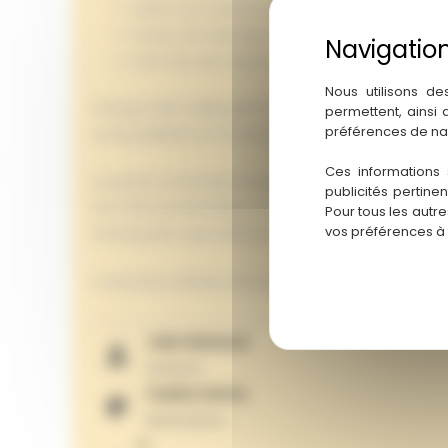
Aider à la construction de la Capitale (coût : 
Poser une tuile dans la Capitale
Une fois sont action réalisée, le joueur pioch
Nous utilisons de
Chaque Défi validé permet de poser un Autel Divin
permettent, ainsi
préférences de na
comptabilisée en fin de partie, elle doit contenir
Ces informations 
La partie se termine lorsque toutes les tuiles Cité 
publicités pertine
Les Cités personnelles ne rapportent aucun point. L
Pour tous les autr
vos préférences à
l’anticipation des Défis sont essentielles pour attein
L’extension Athéna est aussi disponible au magasin
Jules Messaud
Auteurs
Pauline Detraz
Illustrations
S