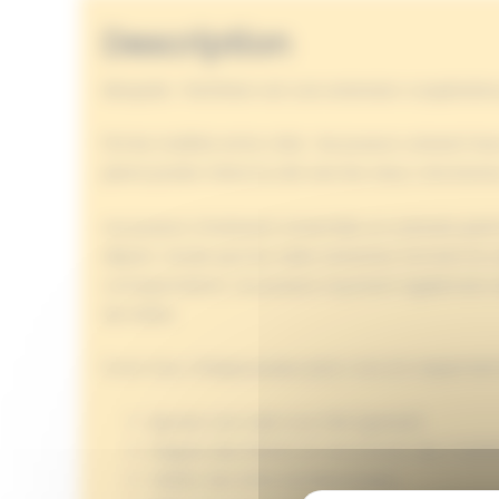
Description
Akropolis : Panthéon est une extension coopérative
Fini les rivalités entre cités : les joueurs unisse
pierre posée mène la cité vers les cieux. Une bonne
Les joueurs choisissent ensemble un scénario parm
départ, tandis que les tuiles restantes forment le 
correspondants. Les joueurs reçoivent également d
de rivière.
À son tour, chaque joueur peut, tout en respectant
Ajouter une tuile à sa Cité (gratuit)
Gagner des Pierres en recouvrant des Carriè
Valider des Défis Architecturaux