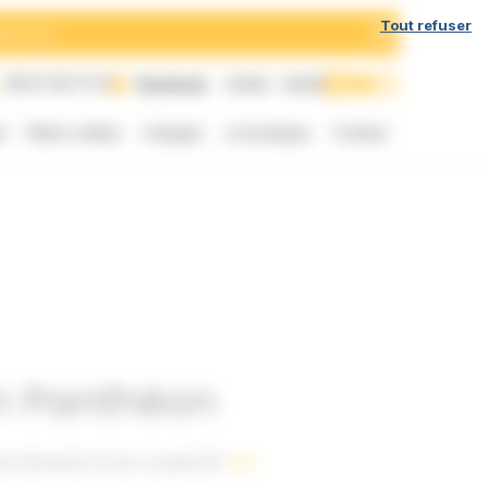
h
Tout refuser
05 57 35 71 21
Vendredi
10:00 - 19:00
t
Notre chaîne
L’équipe
La boutique
Contact
on Panthéon
te Akropolis en jeu coopératif.
Lire