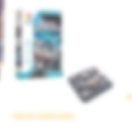
A
Alerte! Astéroïdes