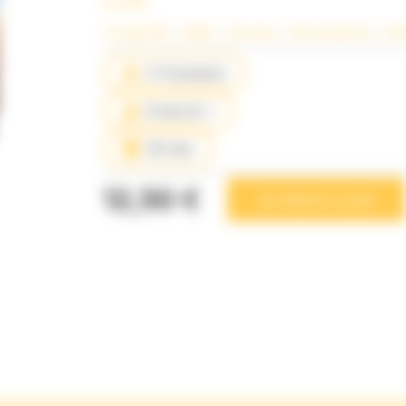
la suite
Coopératif
 – 
Initiés
 – 
Nos jeux
 – 
Récompensé
 – 
Str
2-4 joueurs
8 ans et +
25 min
12,50 €
Je réserve ce jeu