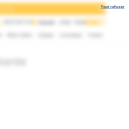
h
Tout refuser
05 57 35 71 21
Samedi
10:00 - 19:00
t
Notre chaîne
L’équipe
La boutique
Contact
tante