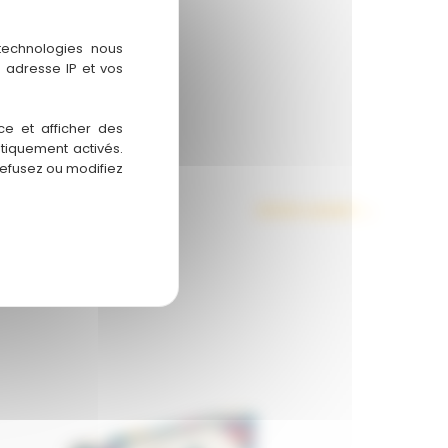
 technologies nous
 adresse IP et vos
ce et afficher des
atiquement activés.
refusez ou modifiez
Article suivant
→