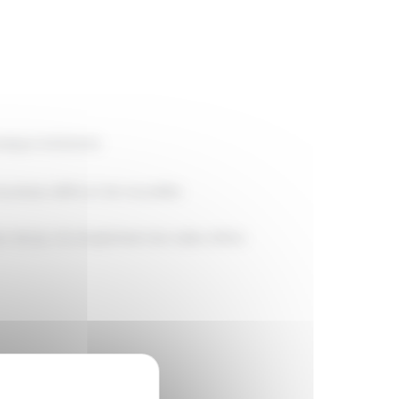
saïque éclatante
ouveaux défis et de nouvelles
de jeu. Ils empêchent les tuiles d’être