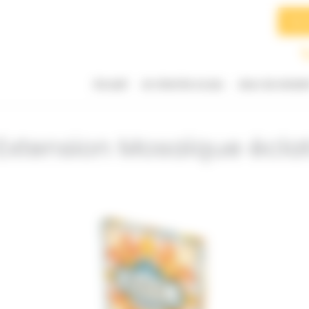
Searc
for:
Accueil
Je cherche un jeu
Jeux du momen
 Extension Mosaïque écla