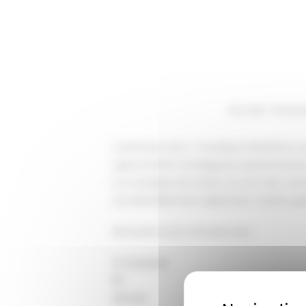
Accueil
Nos je
L’extension Azul : mosaïque éclatante 
opportunités stratégiques passionnante
La mosaïque de cristal, ce sont des cac
accidentellement déplacées. Quatre gaba
Nécessite le jeu de base Azul.
2-4 joueurs
8+
45 min