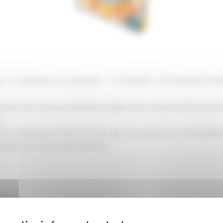
ux
Coopératif ou compétitif ?
Compétitif
Azul Extension Mo
contient de nouveaux plateaux double face, chacun offrant de n
s.
hes en plastique thermoformés que vous placez sur votre plateau 
rits sont inclus dans la boîte.