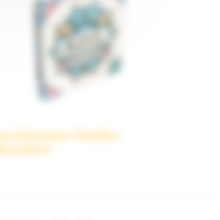
zul Extension Pavillon
tincelant