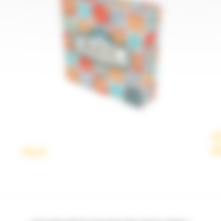
A
é
Azul