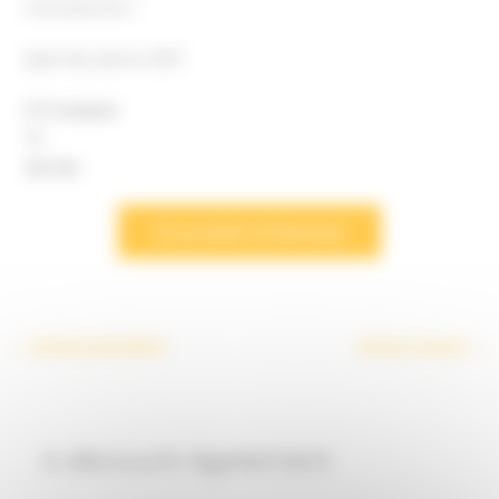
Carcassonne !
Spiel des jahres 2001
2-5 Joueurs
7+
45 min
Ce produit m’interesse
←
Article précédent
Article suivant
→
A découvrir également