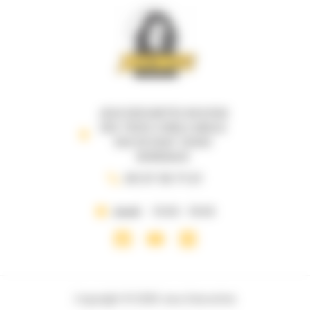
JEUX DESCARTES 69 B RUE
DES TROIS CONILS ANGLE
RUE DE RUAT 33000
BORDEAUX
05 57 35 71 21
Jeudi
10:00 - 19:00
Copyright © 2026 Jeux Descartes