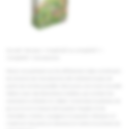
Accueil
Nos jeux
Coopératif ou compétitif ?
Compétitif
Carcassonne
Placez vos partisans sur les différentes tuiles constituant
les environs de Carcassonne afin d’obtenir le plus de
points de victoire possible. Découvrez une toute nouvelle
édition avec des illustrations inédites, qui contient les
extensions La Rivière et L’Abbé. Construisez le plateau de
jeu au fur et à mesure de la partie. Peuplez-le de
chevaliers, moines, voyageurs et paysans. Marquez un
maximum de points et devenez le maître incontesté de