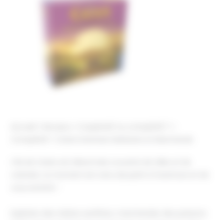
Accueil
Nos jeux
Coopératif ou compétitif ?
Compétitif
Catan Extension Barbares et Marchands
L’île de Catan est désormais couverte de villes et de
colonies. Le moment est venu de partir à l’aventure et de
vous enrichir !
Exploitez des rivières aurifères, marchandez des poissons