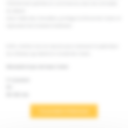
fraîchement pêchés et commercez avec les nomades
du désert.
Avec l’aide des chevaliers, protégez le littoral de Catan et
repoussez les invasions barbares.
Enfin, mettez tout en œuvre pour restaurer la splendeur
du château qui abrite le Conseil de Catan.
Nécessite le jeu de base Catan
3-4 joueurs
10+
60-120 min
Ce produit m’interesse