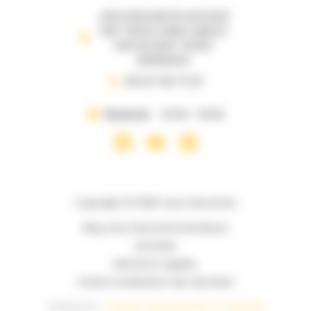
JEUX DESCARTES 69 B RUE
DES TROIS CONILS ANGLE
RUE DE RUAT 33000
BORDEAUX
05 57 35 71 21
Vendredi
10:00 - 19:00
Copyright © 2026 Jeux Descartes
Blog Jeux Descartes Bordeaux
Activités
Mentions Légales
Charte d’utilisation des données
Réalisation :
Horizon, Site internet à Toulouse