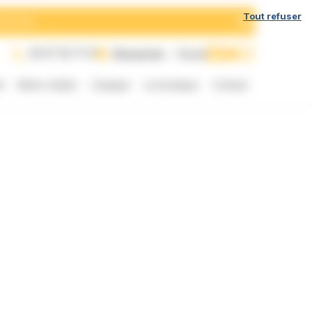
h
Tout refuser
05 57 35 71 21
Dimanche
Fermé
t
Notre chaîne
L’équipe
La boutique
Contact