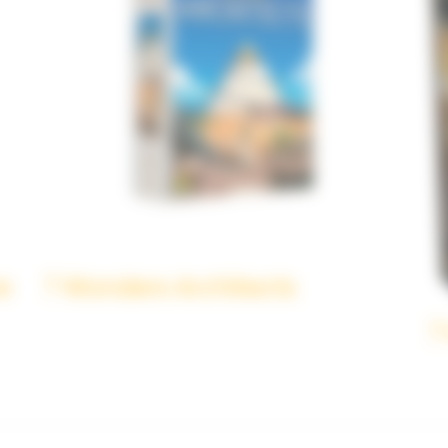
e
7 Wonders Architects
7