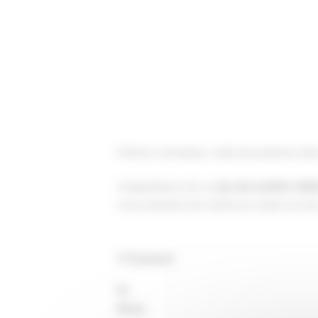
Pointez, ramassez, volez les poissons de
Chapardeurs
est un
jeu de société mêlan
vous tenterez de mettre la mains sur les
3-6 joueurs
8+
15min