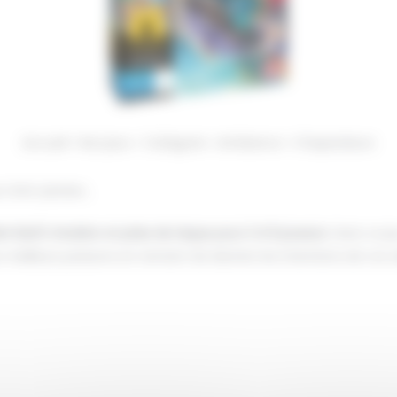
Accueil
Nos jeux
Catégorie
Ambiance
Chapardeurs
s chat-pirates…
t bluff, intuition et prise de risque pour 2 à 6 joueurs
. Dans ce j
 meilleurs poissons en tentant de deviner les intentions de vos a