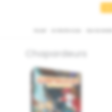
Searc
for:
Accueil
Je cherche un jeu
Jeux du momen
Chapardeurs