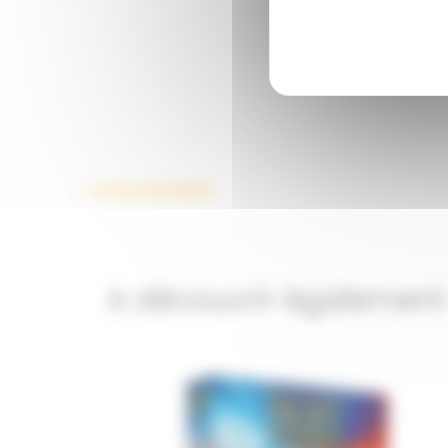
←
Article précédent
A découvrir également