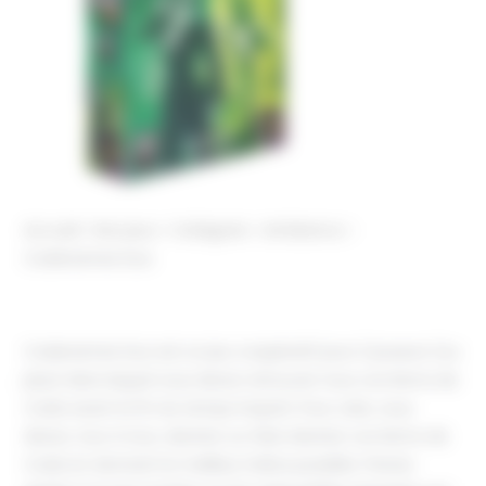
Accueil
Nos jeux
Catégorie
Ambiance
Codenames Duo
Codenames Duo est un jeu coopératif pour 2 joueurs (ou
plus) dans lequel vous devez retrouver tous vos Noms de
Code avant la fin du temps imparti. Pour cela, vous
devez, tour à tour, deviner ou faire deviner vos Noms de
Code en donnant le meilleur indice possible. Prenez