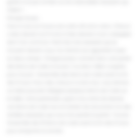
garde à ne pas tomber sur les redoutables Assassins qui
rôdent !
Principe du jeu :
Face à vous se trouve une carte clé recto verso. Chacun
a alors devant soi 9 mots à faire deviner à son coéquipier
dont 3 en commun. Parmi les trois assassins qui se
trouvent devant vous, l’un d’entre eux appartient aussi
au deux camps ! Chaque joueur connaît donc une partie
des Noms de Code à trouver. Il va donc falloir coopérer
pour trouver l’ensemble des Noms de Code avant la fin
des 9 tours. Pour cela, chacun à votre tour, vous donnez
un indice pouvant désigner plusieurs Noms de Code sur
la table. Votre partenaire, quant à lui, tente de deviner
ces Noms de Code tout en évitant de rencontrer l’un des
terribles Assassins qui vous font perdre la partie. Trouvez
l’ensemble des 15 Noms de Code avant la fin des 9 tours
pour remporter la victoire.