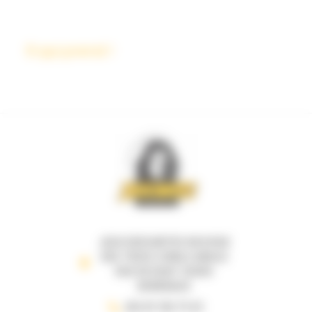
6 qui prend !
JEUX DESCARTES 69 B RUE
DES TROIS CONILS ANGLE
RUE DE RUAT 33000
BORDEAUX
05 57 35 71 21