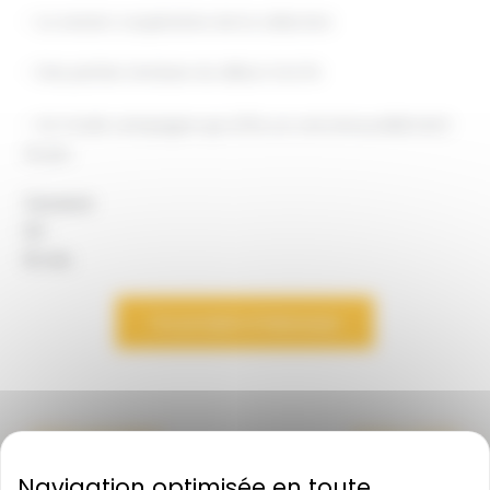
– La version coopérative de la collection
– Des parties tendues du début à la fin
– Un mode campagne qui offre un vrai renouvellement
du jeu
2 joueurs
12+
15 min
Ce produit m’interesse
←
Article précédent
Article suivant
→