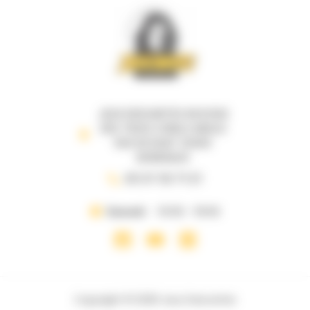
JEUX DESCARTES 69 B RUE
DES TROIS CONILS ANGLE
RUE DE RUAT 33000
BORDEAUX
05 57 35 71 21
Samedi
10:00 - 19:00
Copyright © 2026 Jeux Descartes