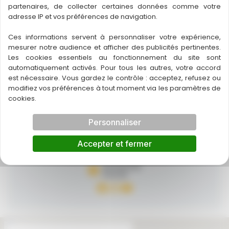
BORDEAUX
partenaires, de collecter certaines données comme votre
05 57 35 71 21
adresse IP et vos préférences de navigation.
descartes.bordeaux@69rtc.com
Ces informations servent à personnaliser votre expérience,
Lundi
mesurer notre audience et afficher des publicités pertinentes.
10:00 - 19:00
Les cookies essentiels au fonctionnement du site sont
Mardi
automatiquement activés. Pour tous les autres, votre accord
10:00 - 19:00
est nécessaire. Vous gardez le contrôle : acceptez, refusez ou
Mercredi
modifiez vos préférences à tout moment via les paramètres de
10:00 - 19:00
cookies.
Jeudi
10:00 - 19:00
Personnaliser
Vendredi
10:00 - 19:00
Accepter et fermer
Samedi
10:00 - 19:00
Dimanche
Fermé
https://www.faceboo
Instagram
YouTube