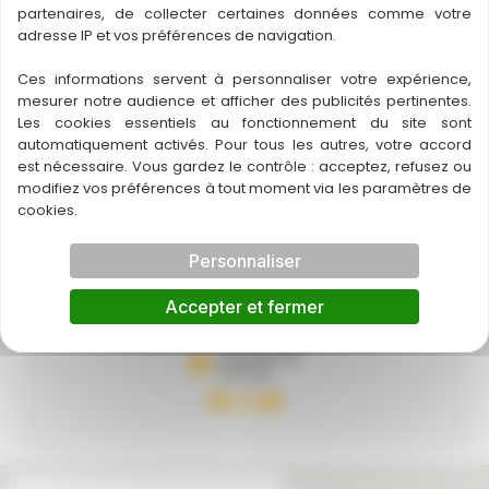
BORDEAUX
partenaires, de collecter certaines données comme votre
05 57 35 71 21
adresse IP et vos préférences de navigation.
descartes.bordeaux@69rtc.com
Ces informations servent à personnaliser votre expérience,
Lundi
mesurer notre audience et afficher des publicités pertinentes.
10:00 - 19:00
Les cookies essentiels au fonctionnement du site sont
Mardi
automatiquement activés. Pour tous les autres, votre accord
10:00 - 19:00
est nécessaire. Vous gardez le contrôle : acceptez, refusez ou
Mercredi
modifiez vos préférences à tout moment via les paramètres de
10:00 - 19:00
cookies.
Jeudi
10:00 - 19:00
Personnaliser
Vendredi
10:00 - 19:00
Accepter et fermer
Samedi
10:00 - 19:00
Dimanche
Fermé
https://www.faceboo
Instagram
YouTube