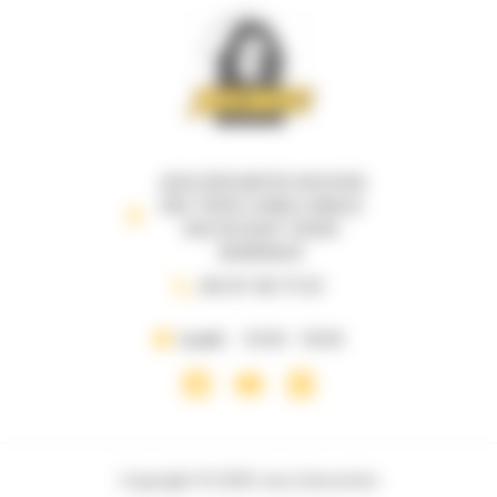
JEUX DESCARTES 69 B RUE
DES TROIS CONILS ANGLE
RUE DE RUAT 33000
BORDEAUX
05 57 35 71 21
Lundi
10:00 - 19:00
Copyright © 2026 Jeux Descartes