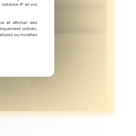
 adresse IP et vos
he jusqu’à ce qu’un second joueur défausse toutes
tie.
ce et afficher des
atiquement activés.
es parties rythmées à chaque sortie de boîte. Il
refusez ou modifiez