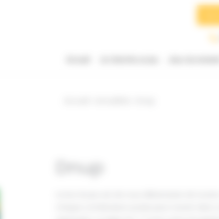
Searc
for:
Accueil
Je cherche un jeu
Jeux du momen
Accueil
Actualités
Dnup
Dnup
Le but du jeu est de vous débarrasser de toutes
chaque combinaison posée peut revenir dans vot