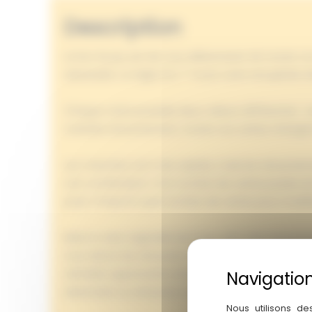
Description
Le but du jeu est de vous débarrasser de toutes v
adversaire. La règle d’or ? Toute carte récupérée do
Chaque carte possède deux valeurs différentes : u
moindre retournement, toutes vos cartes change
Les manches sont très rapides, mais les retourne
une combinaison. Si le nombre de cartes jouées est 
jouer n’importe quel nombre de cartes pour modifie
Mais la vraie originalité de Dnup vient des interac
vous devez les retourner avant de les reprendre 
véritable opportunité stratégique. Plusieurs actions
adversaire ou retourner entièrement votre main po
Nous utilisons de