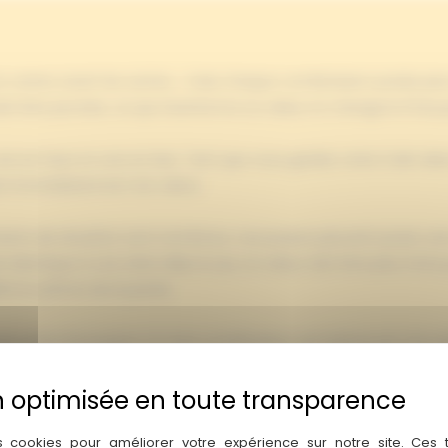
os cartes avant les autres… mais chaque combinaison posée peut 
it être pivotée, ce qui transforme sa valeur et change le fil du j
ne en haut et une en bas. Tant que vous gardez votre main dans
nt immédiatement de valeur.
ments de situation sont nombreux. Les joueurs peuvent poser un
identique à une série déjà en jeu, la valeur doit être plus forte 
r le rythme de la partie.
tions entre les joueurs. Si votre combinaison est battue par une s
en main. La valeur de vos cartes change alors complètement, tr
 sont possibles à votre tour : jouer une série, ajouter une carte 
ur modifier toutes vos valeurs.
s cookies pour améliorer votre expérience sur notre site. Ces