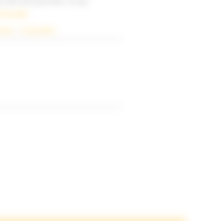
e doit être pivotée, ce qui
e la suite
cent
 – 
Tout public