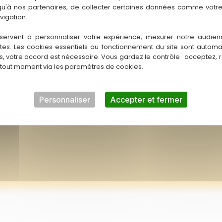
 qu'à nos partenaires, de collecter certaines données comme votre
te la partie, et deux jetons lettres. On continue alors la manc
vigation.
r à reconstituer le mot
DNUP
à l’aide de ses lettres remporte la par
servent à personnaliser votre expérience, mesurer notre audien
ntes. Les cookies essentiels au fonctionnement du site sont autom
u de cartes malin qui tient facilement dans la poche et promet d
es, votre accord est nécessaire. Vous gardez le contrôle : acceptez, 
 en famille ou entre amis.
 tout moment via les paramètres de cookies.
Personnaliser
Accepter et fermer