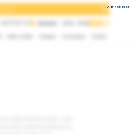
h
Tout refuser
05 57 35 71 21
Vendredi
10:00 - 19:00
t
Notre chaîne
L’équipe
La boutique
Contact
 vos cartes avant les autres… mais
re main, si elle est battue par un