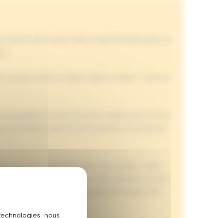
revenir dans votre main, si elle est battue par un
eu.
 un sens, seule la valeur visible compte… mais au
e ou plusieurs cartes de même valeur pour former
pour la battre. Dans le cas contraire, vous pouvez
érie plus forte, vous récupérez vos cartes… mais
ansformant parfois une mauvaise situation en une
à une série déjà posée, récupérer les cartes d’un
 technologies nous