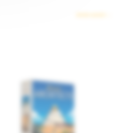
Article suivant
→