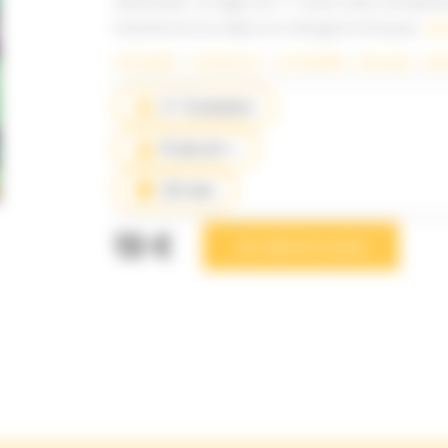
adversaire. La règle d’or ? Toute carte récupéré
transforme sa valeur et change le fil du jeu..
Lir
Actualités
 – 
Ambiance
 – 
Compétitif
 – 
Nos jeux
 – 
Ré
2- 5 joueurs
8 ans et +
20 min
13 €
Je réserve ce jeu