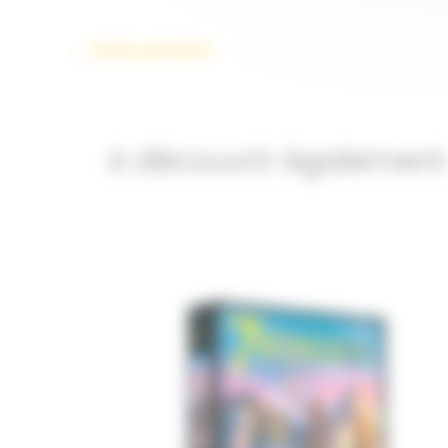
←
Article précédent
A découvrir également