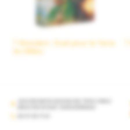
7 Wonders : Duel pour le Terre
7
du Milieu
JEUX DESCARTES 69 B RUE DES TROIS CONILS
ANGLE RUE DE RUAT 33000 BORDEAUX
05 57 35 71 21