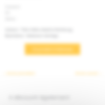
2 joueurs
10+
30min
Auteurs : Théo rivière, Maxime Rambourg
Illustrations : Weberson Santiago
Ce produit m’interesse
←
Article précédent
Article suivant
→
A découvrir également