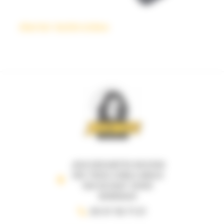
Alerte! Astéroïdes
JEUX DESCARTES 69 B RUE
DES TROIS CONILS ANGLE
RUE DE RUAT 33000
BORDEAUX
05 57 35 71 21