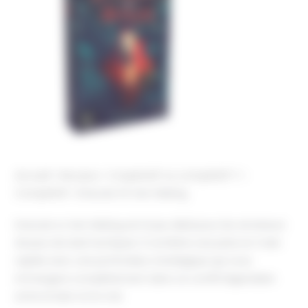
Accueil
Nos jeux
Coopératif ou compétitif ?
Compétitif
Dracula VS Van Helsing
Dracula vs Van Helsing est le jeu idéal pour les amateurs
de jeux de duel tactiques. Il combine une prise en main
rapide avec une profondeur stratégique qui vous
immergera complètement dans ce conflit légendaire
entre le bien et le mal.