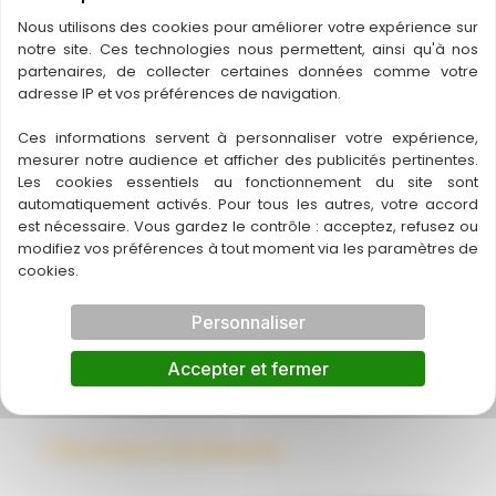
Nous utilisons des cookies pour améliorer votre expérience sur
notre site. Ces technologies nous permettent, ainsi qu'à nos
partenaires, de collecter certaines données comme votre
adresse IP et vos préférences de navigation.
Ces informations servent à personnaliser votre expérience,
mesurer notre audience et afficher des publicités pertinentes.
Les cookies essentiels au fonctionnement du site sont
automatiquement activés. Pour tous les autres, votre accord
est nécessaire. Vous gardez le contrôle : acceptez, refusez ou
modifiez vos préférences à tout moment via les paramètres de
cookies.
Personnaliser
Accepter et fermer
7 Wonders Architects