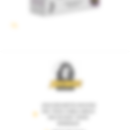
1%
JEUX DESCARTES 69 B RUE
DES TROIS CONILS ANGLE
RUE DE RUAT 33000
BORDEAUX