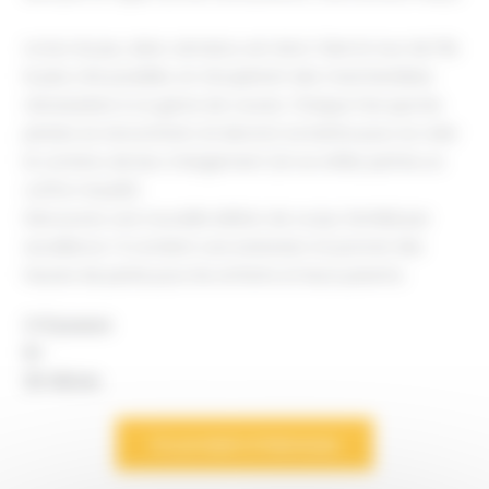
Le but du jeu, dans Jamaica, est donc faire le tour de l’île
le plus vite possible, en récupérant des marchandises
nécessaires à ce genre de course. Chaque fois que les
pirates se rencontrent, ils devront se battre pour se voler
le contenu de leur chargement (et se refiler parfois un
coffre maudit).
Découvrez une nouvelle édition de ce jeu familial par
excellence ! Il contient une extension et promet des
heures de partie pour les enfants et leurs parents.
2-6 joueurs
8+
30-60min
Ce produit m’interesse