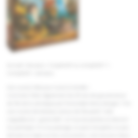
Accueil
Nos jeux
Coopératif ou compétitif ?
Compétitif
Jamaica
Une course folle pour toute la famille !
Comment fêter dignement les 30 ans de gouvernance
de l’île de la Jamaïque par l’honorable Henry Morgan ? Par
une course de bateaux autour de l’île pardi ! Cela
s’appellera le « grand défi » et tous les pirates se devront
d’y participer. Et si au passage, on peut récupérer un peu
de butin et taper sur les concurrents, c’est encore mieux.