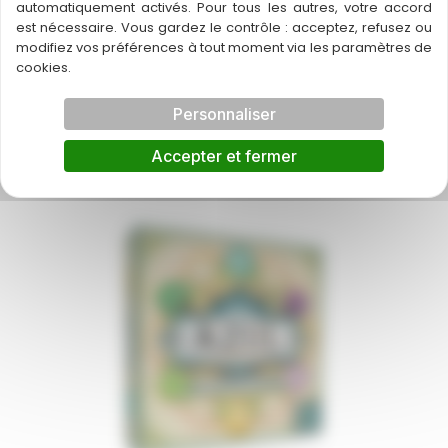
automatiquement activés. Pour tous les autres, votre accord
est nécessaire. Vous gardez le contrôle : acceptez, refusez ou
modifiez vos préférences à tout moment via les paramètres de
cookies.
Personnaliser
Azul Extension Pavillon étincelant
Accepter et fermer