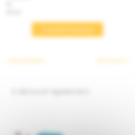
8+
25 min
Ce produit m’interesse
←
Article précédent
Article suivant
→
A découvrir également