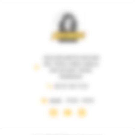
JEUX DESCARTES 69 B RUE
DES TROIS CONILS ANGLE
RUE DE RUAT 33000
BORDEAUX
05 57 35 71 21
Jeudi
10:00 - 19:00