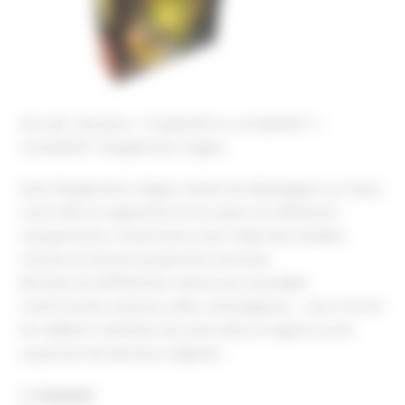
Accueil
Nos jeux
Coopératif ou compétitif ?
Compétitif
Kingdomino Origins
Dans Kingdomino Origins, tentez de développer au mieux
votre tribu en apportant le feu dans vos différents
campements, notamment avec l’aide des terribles
volcans et de leurs projections de laves.
Récoltez les différentes ressources naturelles :
mammouths, poissons, silex, champignons … pour former
les vaillants membres de votre tribu et régner sur les
royaumes de dominos originels !
2
-4 joueurs