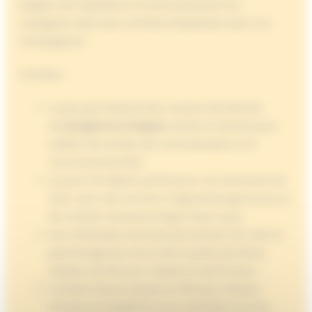
Gagnez de l’expérience et de la puissance en
voyageant dans des contrées inexplorées avec vos
compagnons.
Contenu :
Le plus gros Manuel des Joueurs de l’histoire
de
Dungeons & Dragons
, révisé et étendu pour
refléter dix années de commentaires et la
communauté D&D.
Le point de départ parfait pour vos aventures de
D&D, avec des sections d’apprentissage de jeu et
de création de personnage mises à jour.
Des méthodes enrichies permettant de créer le
personnage de votre choix à partir de douze
classes, de 48 sous-classes et de 10 races.
Contient douze classes et 48 sous-classes,
révisées et équilibrées pour satisfaire tous les