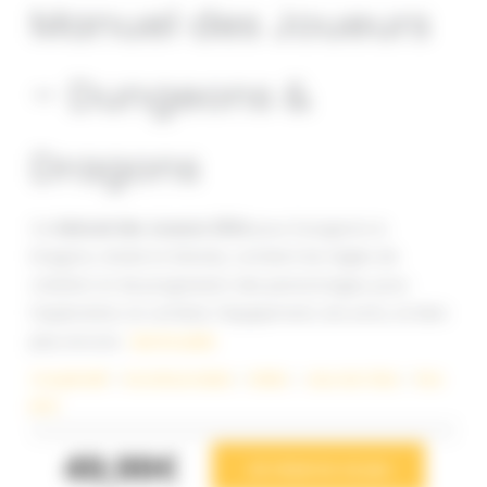
Manuel des Joueurs
– Dungeons &
Dragons
Ce
Manuel des Joueurs 2024
pour Dungeons &
Dragons, révisé et étendu, contient les règles de
création et de progression des personnages, pour
l’exploration, le combat, l’équipement, les sorts, et bien
plus encore.
Lire la suite
Coopératif
 – 
Incontournable
 – 
Initiés
 – 
Jeux de rôles
 – 
Nos
jeux
49,99€
Je réserve ce jeu