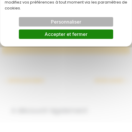
modifiez vos préférences à tout moment via les paramètres de
Venez découvrir toute la gamme du Jeu de rôle
cookies.
Dungeons et dragons au magasin.
Personnaliser
Wizard of The Coast
Accepter et fermer
Éditeur
←
Article précédent
Article suivant
→
A découvrir également