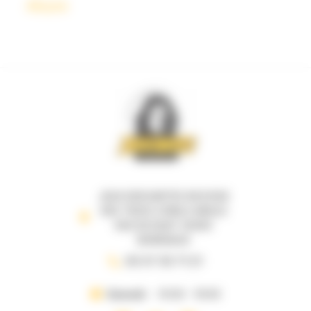
Abyss
JEUX DESCARTES 69 B RUE
DES TROIS CONILS ANGLE
RUE DE RUAT 33000
BORDEAUX
05 57 35 71 21
Samedi
10:00 - 19:00