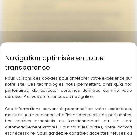
types de joueur.
Personnalisez les origines de votre personnage
avec 10 races, 16 historiques et 75 dons.
De nouvelles illustrations d’un bout à l’autre et
une mise à jour esthétique qui font de chaque
page un plaisir à redécouvrir.
Un glossaire de règles alphabétique qui facilite la
recherche d’informations de règles.
Près de 400 sorts, y compris de nouveaux ajouts
à votre arsenal.
Nous utilisons des cookies pour améliorer votre expérience sur
notre site. Ces technologies nous permettent, ainsi qu'à nos
De nouvelles maîtrises d’arme qui procurent aux
partenaires, de collecter certaines données comme votre
joueurs encore plus de versatilité au combat.
adresse IP et vos préférences de navigation.
Un nouveau système Outils et fabrication qui
Ces informations servent à personnaliser votre expérience,
vous propose de nouvelles manières d’utiliser vos
mesurer notre audience et afficher des publicités pertinentes.
outils et de fabriquer de nouveaux objets
Les cookies essentiels au fonctionnement du site sont
pendant vos aventures.
automatiquement activés. Pour tous les autres, votre accord
est nécessaire. Vous gardez le contrôle : acceptez, refusez ou