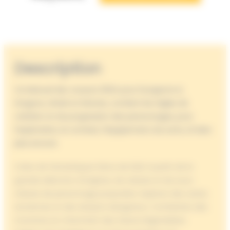
Description
Ce Manuel des Joueurs 2024 pour Dungeons &
Dragons, révisé et étendu, contient les règles de
création et de progression des personnages, pour
l’exploration, le combat, l’équipement, les sorts, et bien
plus encore.
Créez de fantastiques héros de D&D à partir de la
grande sélection d’origines, de classes et de sous-
classes de personnage proposées. Explorez des ruines
anciennes et des donjons dangereux. Combattez des
monstres en cherchant des trésors légendaires.