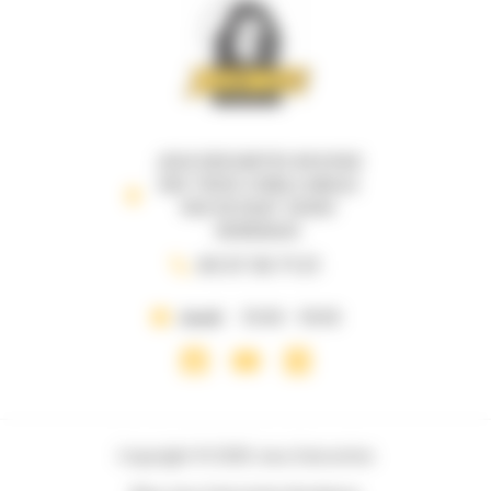
JEUX DESCARTES 69 B RUE
DES TROIS CONILS ANGLE
RUE DE RUAT 33000
BORDEAUX
05 57 35 71 21
Jeudi
10:00 - 19:00
Copyright © 2026 Jeux Descartes