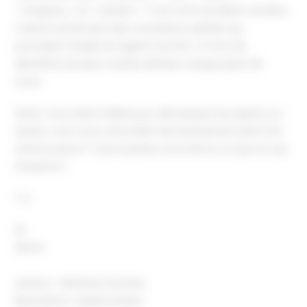
« Chapeau » ou « Guitare » ? Ces mots semblent anodins,
mais ils renferment des connexions subtiles qui
pourraient révéler les agents secrets ! À vous de
déchiffrer les liens cachés derrière chaque paire de
mots.
Serez-vous assez habile pour démasquer les espions ou
saurez-vous vous camoufler astucieusement parmi les
autres joueurs ? Que la partie commence, et que la ruse
l’emporte !
1-4
8+
25min
Auteurs : Matthew Dunstan
Illustrations : Maxime Morin