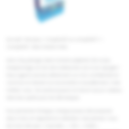
Accueil
Nos jeux
Coopératif ou compétitif ?
Compétitif
Next Station Paris
Avec Linq, plongez dans l’univers palpitant de ce jeu
d’espionnage où l’art de la déduction est à son apogée !
Deux agents secrets détiennent un mot confidentiel en
commun et doivent se reconnaître mutuellement, mais
méfiez-vous : les autres joueurs ne feront aucun cadeau
dans leur quête pour les démasquer.
Pour pimenter l’intrigue, chaque joueur doit proposer
deux mots, en apparence ordinaires. Que pensez-vous
de mots tels que « Cascade », « Clé », « Soleil »,