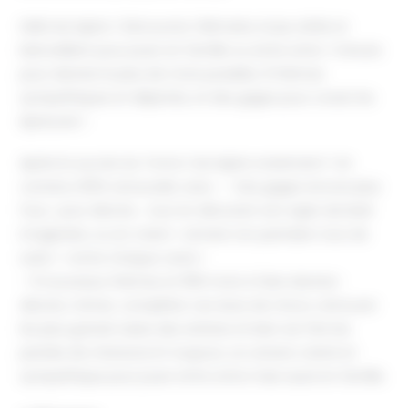
Hello les lapins ! Découvrez Olémains, le jeu drôle et
bienveillant pour jouer en famille ou entre amis. 1 minute
pour deviner le plus de mots possible, 9 thèmes
sympathiques et déjantés, et des gages pour corser les
épreuves !
Après le succès du Tome 1, les lapins reviennent ! Un
contenu 100% renouvelé, avec : – Des gages encore plus
fous : pour décrire… tout en décorant son sapin de Noël
imaginaire, ou en criant « remets ton pantalon tout de
suite ! » entre chaque carte !
– 9 nouveaux thèmes et 1106 mots à faire deviner :
décrire, mimer, compléter ces duos de chocs, retrouver
les plus grands tubes des artistes et bien sûr finir les
paroles de chansons Et toujours, un univers coloré et
sympathique pour jouer entre amis mais aussi en famille.