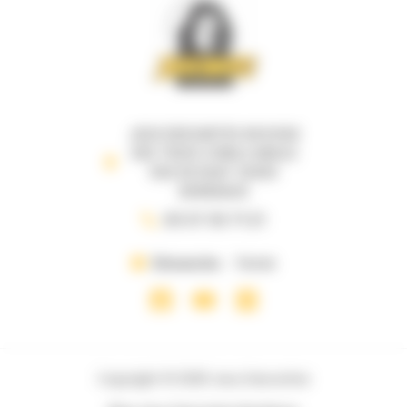
JEUX DESCARTES 69 B RUE
DES TROIS CONILS ANGLE
RUE DE RUAT 33000
BORDEAUX
05 57 35 71 21
Dimanche
Fermé
Copyright © 2026 Jeux Descartes