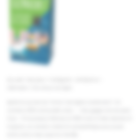
Accueil
Nos jeux
Catégorie
Ambiance
Olémains ! 2 le retour du lapin
Après le succès du Tome 1, les lapins reviennent ! Un
contenu 100% renouvelé, avec : – Des gages encore plus
fous – 9 nouveaux thèmes et 1106 mots à faire deviner Et
toujours, un univers coloré et sympathique pour jouer
entre amis mais aussi en famille.