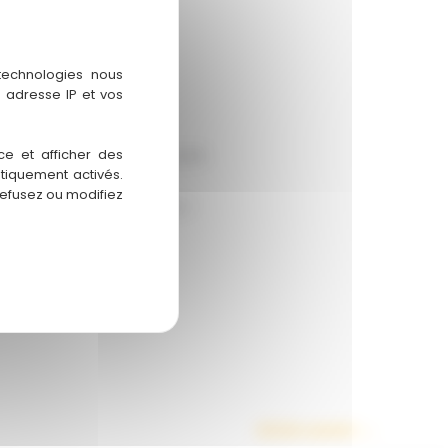
 technologies nous
 adresse IP et vos
ce et afficher des
n dans des ateliers français.
atiquement activés.
refusez ou modifiez
ique afin d’en savoir plus !
Article suivant
→