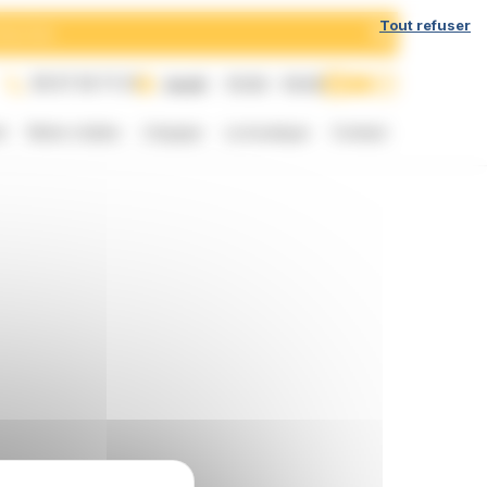
h
Tout refuser
05 57 35 71 21
Jeudi
10:00 - 19:00
t
Notre chaîne
L’équipe
La boutique
Contact