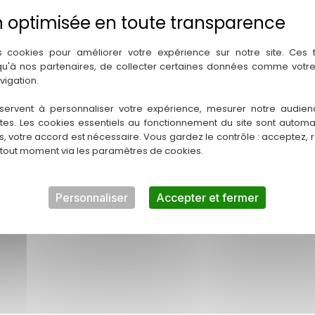
s cookies pour améliorer votre expérience sur notre site. Ces
 qu'à nos partenaires, de collecter certaines données comme votre
Accueil
Nos jeux
Catégorie
Puzzles
Puzzles Michèle Wilson
vigation.
servent à personnaliser votre expérience, mesurer notre audien
de la marque Michèle Wilson, puzzles en bois découpés à la mai
ntes. Les cookies essentiels au fonctionnement du site sont autom
es, votre accord est nécessaire. Vous gardez le contrôle : acceptez, 
œuvres d’art est disponible, n’hésitez pas à nous appeler en bout
 tout moment via les paramètres de cookies.
Ce produit m’interesse
Personnaliser
Accepter et fermer