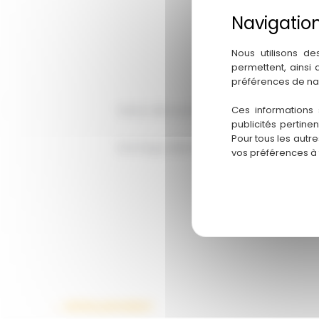
Nous utilisons de
permettent, ainsi
préférences de na
Ces informations 
Venez découvrir notre gamme de puzzles 
publicités pertine
Pour tous les autr
Une large sélection de représentations d’
vos préférences à
←
Article précédent