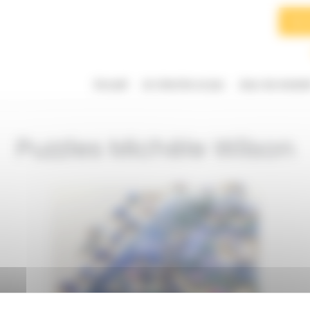
Searc
for:
Accueil
Je cherche un jeu
Jeux du momen
Puzzles Michèle Wilson