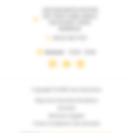
JEUX DESCARTES 69 B RUE
DES TROIS CONILS ANGLE
RUE DE RUAT 33000
BORDEAUX
05 57 35 71 21
Vendredi
10:00 - 19:00
Copyright © 2026 Jeux Descartes
Blog Jeux Descartes Bordeaux
Activités
Mentions Légales
Charte d’utilisation des données