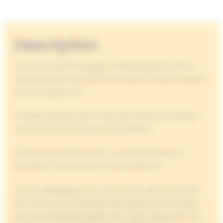
Description
Jeu qui favorise le langage, le développement de la
compréhension de questions variées et faisant appel à
leur connaissances.
Le dragon garde la princesse prisonnière au château.
Qui de ses amis la sauvera en premier?
À toi de deviner! Attention, tu devras les aider en
répondant correctement à des questions!
Ce jeu pédagogique est conçu pour aider les enfants
de 3 à 6 ans à comprendre des questions formulées
avec les mots interrogatifs «où», «qui», «avec quoi» et