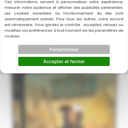
Ces informations servent à personnaliser votre expérience,
mesurer notre audience et afficher des publicités pertinentes.
Les cookies essentiels au fonctionnement du site sont
automatiquement activés. Pour tous les autres, votre accord
←
Article précédent
Article suivant
→
est nécessaire. Vous gardez le contrôle : acceptez, refusez ou
modifiez vos préférences à tout moment via les paramètres de
cookies.
Personnaliser
A découvrir également
Accepter et fermer