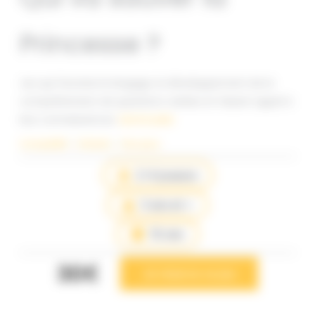
Princesse ?
Jeu qui favorise le langage, le développement de la
compréhension de questions variées et faisant appel à
leur connaissances.
Lire la suite
Compétitif
 – 
Enfants
 – 
Nos jeux
2-4 joueurs
3 ans et +
15 min
30€
Je réserve ce jeu