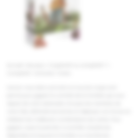
Accueil
Nos jeux
Coopératif ou compétitif ?
Compétitif
Schotten Totten
Lancez-vous dans une lutte où tous les coups sont
permis pour gagner le contrôle de la frontière qui vous
sépare de votre adversaire. Envoyez les membres de
votre tribu défendre les bornes et déployez vos forces en
réalisant les meilleures combinaisons de cartes. Pour
gagner, soyez le premier à contrôler cinq Bornes
dispersées le long de la frontière ou trois Bornes