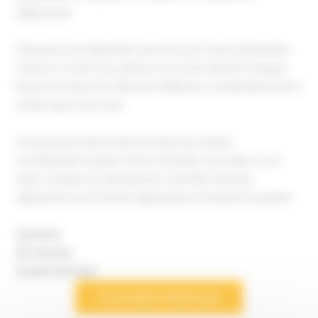
adjacentes.
9 bornes sont disposées entre vous et votre adversaire.
Chacun à votre tour, placez une carte devant chaque
borne et tentez de faire de meilleures combinaisons de 3
cartes que votre rival.
Vous pourrez ainsi tenter la suite de couleur
(combinaison la plus forte), le brelan, la couleur ou la
suite. Lorsque l’un des joueurs contrôle 3 bornes
adjacentes ou 5 bornes dispersées, il remporte la partie.
2 joueurs
20 minutes
à partir de 8 ans
Ce produit m’interesse