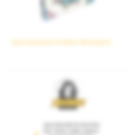
Azul Extension Pavillon étincelant
JEUX DESCARTES 69 B RUE
DES TROIS CONILS ANGLE