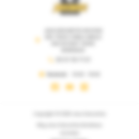
JEUX DESCARTES 69 B RUE
DES TROIS CONILS ANGLE
RUE DE RUAT 33000
BORDEAUX
05 57 35 71 21
Vendredi
10:00 - 19:00
Copyright © 2026 Jeux Descartes
Blog Jeux Descartes Bordeaux
Activités