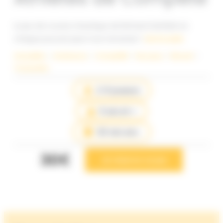
Le jeu de course chaotique de Richard Garfield où
chaque pouvoir peut tout renverser !
Lire la suite
Actualités
 – 
Ambiance
 – 
Compétitif
 – 
Nos jeux
 – 
Récent
 – 
Tout public
2-6 joueurs
6 ans et +
30 min env.
30€
Je réserve ce jeu