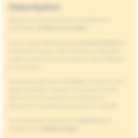
Description
Rejoignez la course effrénée et complètement
imprévisible d’
Athlètes de Compète
!
Car ici, chaque athlète possède
un pouvoir farfelu
qui
bouleverse la course : faire trébucher un adversaire,
copier un autre pouvoir, provoquer un duel, téléporter
un concurrent…
Une partie se déroule en
4 courses
; Composez votre
équipe d’athlètes, choisissez-en un pour la course,
lancez votre dé et avancez sur le plateau et
déclenchez (ou subissez) les pouvoirs en cascade.
Le premier arrivé remporte un
Trophée en Or
, le
deuxième une
Médaille d’Argent
.