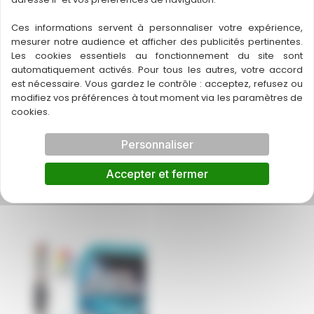
Ces informations servent à personnaliser votre expérience,
mesurer notre audience et afficher des publicités pertinentes.
Les cookies essentiels au fonctionnement du site sont
automatiquement activés. Pour tous les autres, votre accord
←
Article précédent
Article suivant
→
est nécessaire. Vous gardez le contrôle : acceptez, refusez ou
modifiez vos préférences à tout moment via les paramètres de
cookies.
A découvrir également
Personnaliser
Accepter et fermer