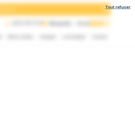
h
Tout refuser
05 57 35 71 21
Dimanche
Fermé
t
Notre chaîne
L’équipe
La boutique
Contact