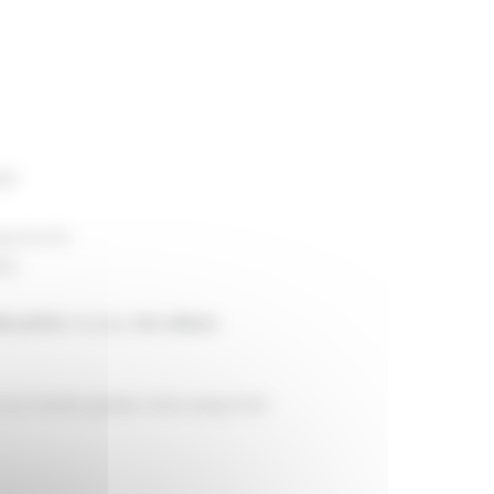
ger
’à la fin.
e).
es points
. De plus,
les valeurs
 vous faudra garder votre sang froid