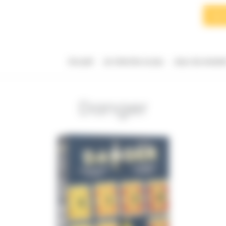
Searc
for:
Accueil
Je cherche un jeu
Jeux du momen
Danger