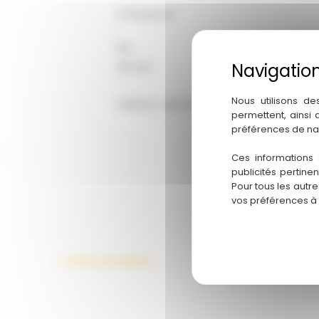
3-5 joueurs
10+
25 min
Nous utilisons de
Auteurs : Ignasi ferré
permettent, ainsi
préférences de na
Ces informations 
publicités pertine
Pour tous les autr
vos préférences à
←
Article précédent