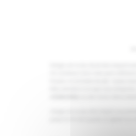
Ac
Danger est un jeu de pli dans lequel le p
On constitue notre main parmi différent
Ensuite, on enchaine les plis : la plus ha
Mais attention à ce que vous remportez
consécutives
, au sein d’une même diza
Danger
est un jeu dans lequel vous prend
jusqu’à la fin de la partie, en gérant au