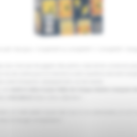
cueil
Nos jeux
Coopératif ou compétitif ?
Compétitif
Dan
lus dur n’est pas de gagner des points, mais de les conserver jusqu
s tas de cartes pour la manche à venir (système de Draft simpl
ute carte l’emporte, classiquement, sur les autres.
, car
seule la valeur la plus faible de chaque dizaine marquera d
ine,
s’annuleront
dans votre collection !
rez un malin plaisir à jouer des tours à vos adversaires, et où il
 mieux le Danger omniprésent !