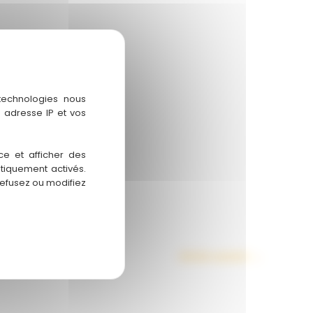
 technologies nous
 adresse IP et vos
ce et afficher des
atiquement activés.
refusez ou modifiez
Article suivant
→