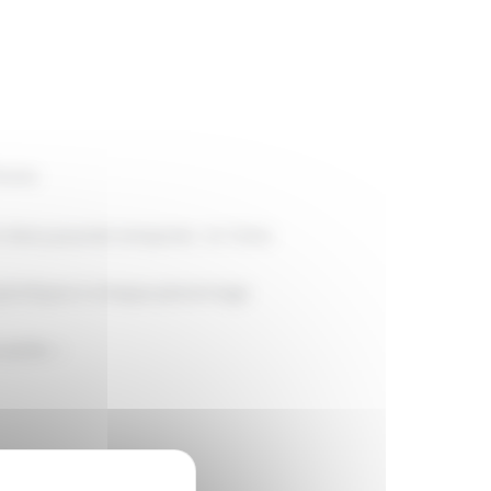
hrone
éros pourrait remporter : le Trône.
spécifiques à chaque personnage.
partie. »