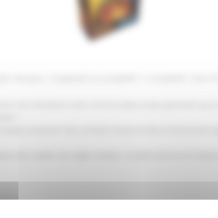
eil
Nos jeux
Coopératif ou compétitif ?
Compétitif
Dice T
urnoi de champions, avec comme enjeu le plus grand prix qu’un h
ndre ?
n équipe, proposant des combats à base de dés et de pouvoirs 
ce ultra-rapide, des règles simples, un plaisir retrouvé à chaque 