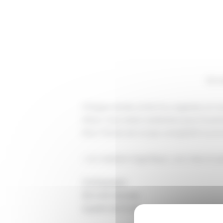
Accu
Chaque année, le Roi Fou organise un to
Serez-vous assez audacieux pour le pre
Dice Throne est un jeu compétitif ou e
« Un matériel magnifique, une mise en pla
2 à 6 joueurs
20 à 40 minutes
à partir de 10 ans