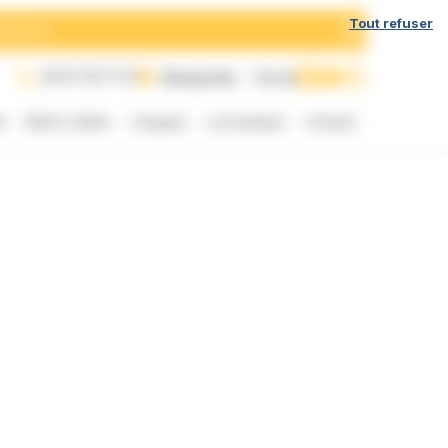
h
Tout refuser
05 57 35 71 21
Dimanche
Fermé
t
Notre chaîne
L’équipe
La boutique
Contact