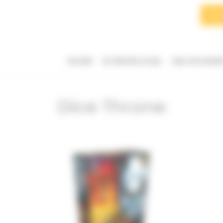
Searc
for:
Accueil
Je cherche un jeu
Jeux du momen
Dice Throne