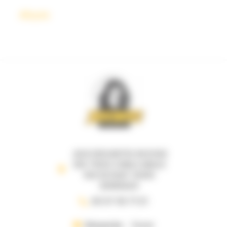
Abyss
JEUX DESCARTES 69 B RUE
DES TROIS CONILS ANGLE
RUE DE RUAT 33000
BORDEAUX
05 57 35 71 21
Dimanche
Fermé