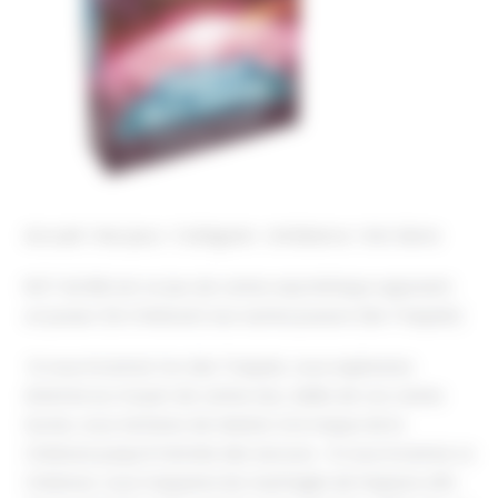
Accueil
Nos jeux
Catégorie
Ambiance
Not Alone
NOT ALONE est un jeu de cartes asymétrique opposant
un joueur (la Créature) aux autres joueurs (les Traqués).
Si vous incarnez l’un des Traqués, vous explorerez
Artemia au moyen de cartes Lieu. Aidés de vos cartes
Survie, vous tenterez de résister à la traque de la
Créature jusqu’à l’arrivée des secours. Si vous incarnez La
Créature, vous traquerez les naufragés de l’espace afin