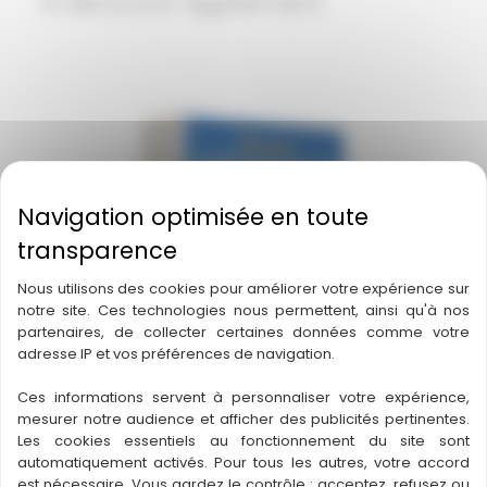
A découvrir également
Nous utilisons des cookies pour améliorer votre expérience sur
notre site. Ces technologies nous permettent, ainsi qu'à nos
partenaires, de collecter certaines données comme votre
adresse IP et vos préférences de navigation.
Ces informations servent à personnaliser votre expérience,
mesurer notre audience et afficher des publicités pertinentes.
Les cookies essentiels au fonctionnement du site sont
automatiquement activés. Pour tous les autres, votre accord
7 Wonders Architects
est nécessaire. Vous gardez le contrôle : acceptez, refusez ou