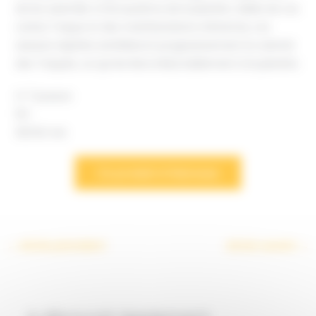
de les assimiler à l’écosytème de la planète. Aidée de vos
cartes Traque et des manifestations d’Artemia, vos
assauts répétés annihileront progressivement la volonté
des Traqués, ce qui les liera inéluctablement à la planète.
2-7 joueurs
10+
30/45 min
Ce produit m’interesse
←
Article précédent
Article suivant
→